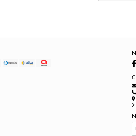
N
C
N