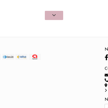
N
C
N