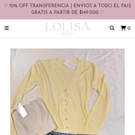
♡ 10% OFF TRANSFERENCIA | ENVIOS A TODO EL PAIS
GRATIS A PARTIR DE $149.000 ♡
0