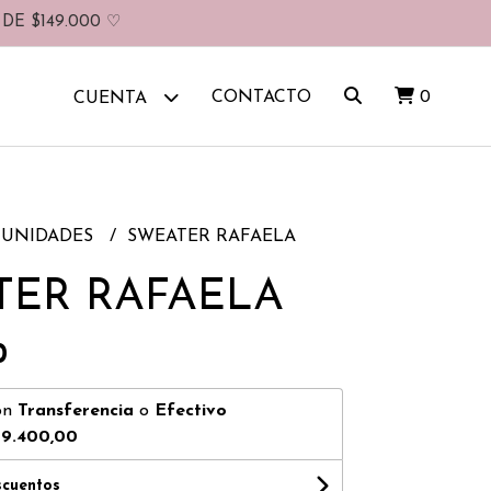
DE $149.000 ♡
CONTACTO
0
CUENTA
UNIDADES
SWEATER RAFAELA
TER RAFAELA
0
on
Transferencia
o
Efectivo
59.400,00
scuentos