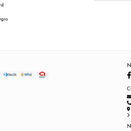
d.
egro
N
C
N