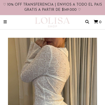
♡ 10% OFF TRANSFERENCIA | ENVIOS A TODO EL PAIS
GRATIS A PARTIR DE $149.000 ♡
0