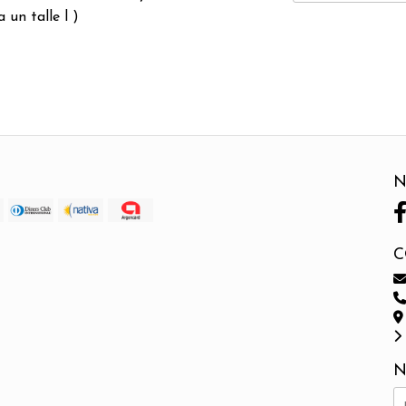
 un talle l )
N
C
N