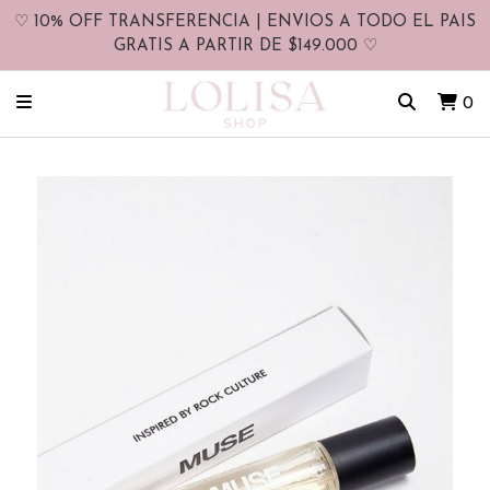
♡ 10% OFF TRANSFERENCIA | ENVIOS A TODO EL PAIS
GRATIS A PARTIR DE $149.000 ♡
0