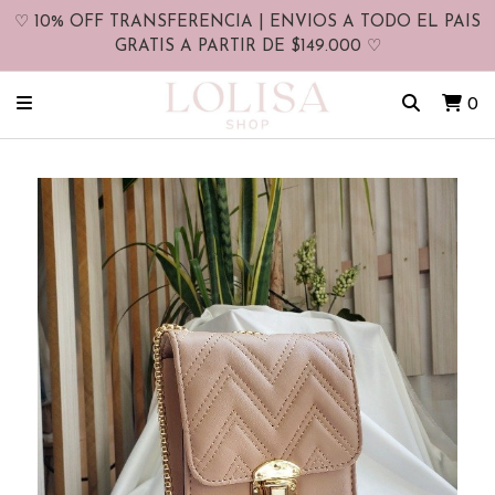
♡ 10% OFF TRANSFERENCIA | ENVIOS A TODO EL PAIS
GRATIS A PARTIR DE $149.000 ♡
0